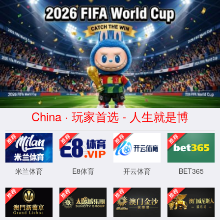
工业铝型材源头工
专注工业铝型材16年
3522浦京集团vip首页
3D模型库
工业
关于3522浦京集团vip
案例新闻
联系我