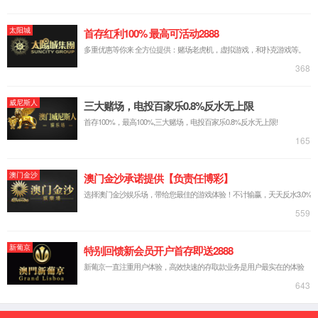
化…
在电路板生产设备制造领域，
电路板拉料设备
对框架的
定性、洁净度与耐腐蚀性有着实打实的高要求。3522浦京集团
vip铝型材为客户定制的
电路板拉料设备
工业铝型材框架，适
了生产线的实际作业需求。
这款
电路板拉料设备
框架主体，采用40120、4040RA
4040W、4080L、4080W、8080规格型材搭建，搭配标准化连接
件快速组装，无需焊接，既保障了结构强度，也方便后期维护调
整。框架搭配304不锈钢板、5MM透明亚克力板、5052本色氧化
铝板，兼顾防护性、可视性与抗腐蚀能力，适配电路板生产的洁
净环境要求。
从前期的结构沟通到后期的交付落地，3522浦京集团vip铝
型材都在细节上配合客户的设备需求。
如果您也有工业铝型材框
架定制需求，欢迎随时和我们交流喔！