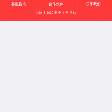
总部地址：上海市青浦区沪青平公路3908号15幢707-708
生产基地：江苏昆山千灯镇宏洋路88号20号厂房
网址：/
【相关推荐】