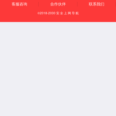
开阔的生产车间内，这套机架以模块化铝型材结构，适配了
多台
自动化设备的安装布局——从检测单元到传输模组，不同类
型的自动化设备都能通过标准化接口快速固定，省去了传统机架
的定制化返工成本。这种灵活的结构设计，也让产线设备集成的
调试周期缩短了近30%。
作为自动化生产集成的基础载体，该机架还兼顾了工业环境
的适配性：可调式支撑脚适配了车间的地面误差，透明防护围板
则在保障
自动化设备运行安全的同时，保留了产线的可视化管理
空间。
从单一设备到整线集成，自动化设备机架的合理设计，正在
让
自动化设备
的落地更高效、运行更稳定。这类适配性强的配
套方案，也为中小制造企业的产线自动化升级，提供了更轻量化