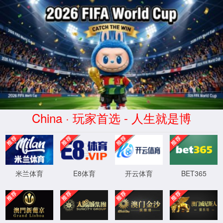
工业铝型材源头工
专注工业铝型材16年
3522浦京集团vip首页
3D模型库
工业
关于3522浦京集团vip
案例新闻
联系我