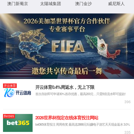
您的位置：
首页
>
公司新闻
>
工业铝型材登台框架定制生产工厂-35
热门关键词：
机械设备护罩厂家
工业铝型材设计
工业铝型材规格
工业铝型材登台框架定制生产工厂-3522浦
京集团vip铝业供应商公司
作者： 3522浦京集团vip铝业
编辑：
来源：
发布日期： 2020.08.26
信息摘要：
江西某航天公司朱主任是通过朋友介绍了解到我们
3522浦京集团vip铝业公司，知道我们是专业定制铝型
材框架的生产厂家，并有13年的行业经验。