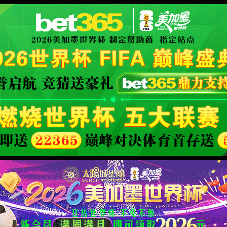
咨询热线：133-8190-9
头工厂
工业铝型材
铝型材围栏
铝型材框架
产
联系我们