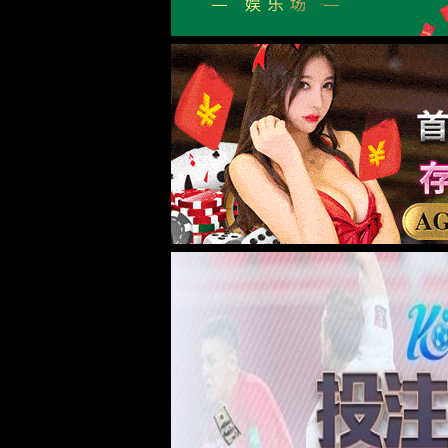
铝型材框架
铝型材配件
铝型材工作台
车间桥架踏步
铝型材物料架
铝型材防护门