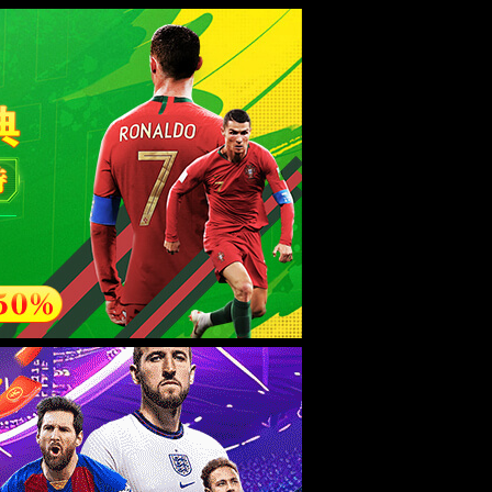
160
品中心
技术支持