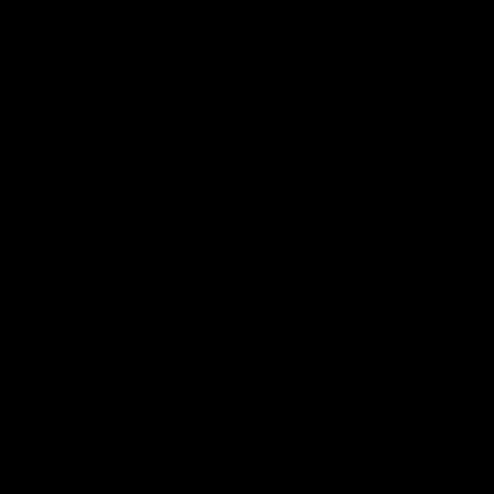
全国服务热线
133-8190-9160
咨询电话
133-8190-9160