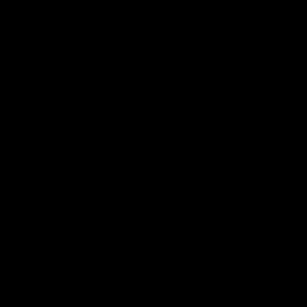
从图纸到装配
2浦京集团vip为您提供一站式服务