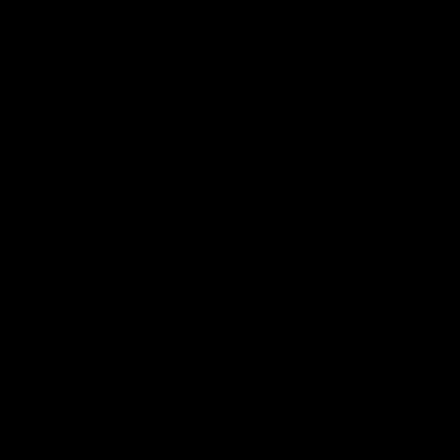
立即咨询QQ