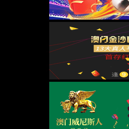
您的位置：
首页
>
产品频道
>
铝型材防护门
>
铝型
热门关键词：
铝合金型材厂家
工业铝型材价格
流水线
工业铝型材
铝型材围栏